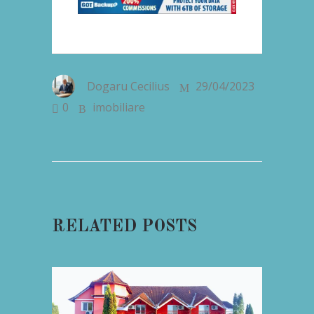
Dogaru Cecilius
29/04/2023
0
imobiliare
RELATED POSTS