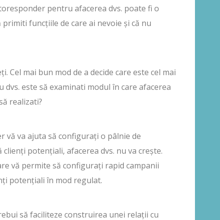
oresponder pentru afacerea dvs. poate fi o
primiti funcțiile de care ai nevoie și că nu
ți. Cel mai bun mod de a decide care este cel mai
dvs. este să examinati modul în care afacerea
ă realizati?
vă va ajuta să configurați o pâlnie de
 clienți potențiali, afacerea dvs. nu va crește.
are vă permite să configurați rapid campanii
ți potențiali în mod regulat.
ebui să faciliteze construirea unei relații cu