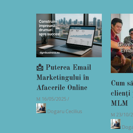
📩 Puterea Email
Marketingului în
Cum să
Afacerile Online
clienți
16/05/2025
MLM
Dogaru Cecilius
23/10/
Doga