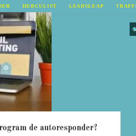
DER
HERCULIST
LEADSLEAP
TRAFF
program de autoresponder?