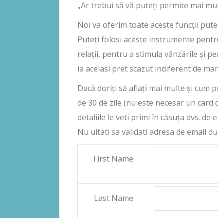
„Ar trebui să vă puteți permite mai mul
Noi va oferim toate aceste funcții puter
Puteți folosi aceste instrumente pentru
relații, pentru a stimula vânzările și p
la acelasi pret scazut indiferent de ma
Dacă doriți să aflați mai multe și cum 
de 30 de zile (nu este necesar un card d
detaliile le veti primi în căsuța dvs. de e
Nu uitati sa validati adresa de email d
First Name
Last Name