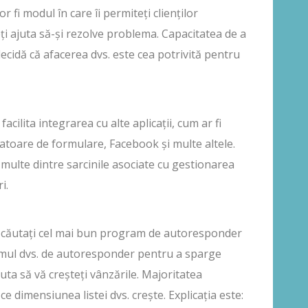
r fi modul în care îi permiteți clienților
eți ajuta să-și rezolve problema. Capacitatea de a
 decidă că afacerea dvs. este cea potrivită pentru
lita integrarea cu alte aplicații, cum ar fi
toare de formulare, Facebook și multe altele.
 multe dintre sarcinile asociate cu gestionarea
i.
d căutați cel mai bun program de autoresponder
amul dvs. de autoresponder pentru a sparge
uta să vă creșteți vânzările. Majoritatea
 dimensiunea listei dvs. crește. Explicația este: