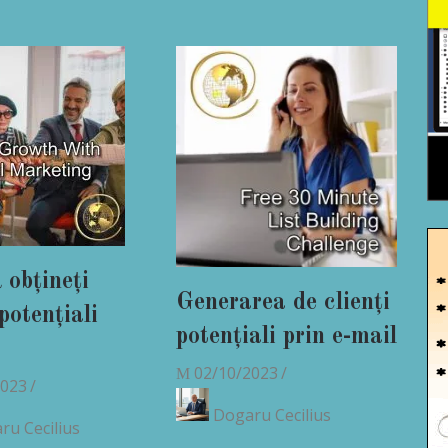
 obțineți
Generarea de clienți
 potențiali
potențiali prin e-mail
02/10/2023
2023
Dogaru Cecilius
ru Cecilius