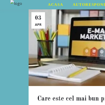
ACASA
AUTORESPON
03
APR
Care este cel mai bun 