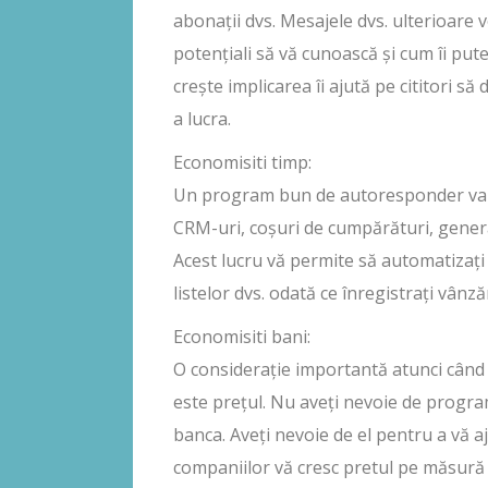
abonații dvs. Mesajele dvs. ulterioare vo
potențiali să vă cunoască și cum îi put
crește implicarea îi ajută pe cititori să
a lucra.
Economisiti timp:
Un program bun de autoresponder va faci
CRM-uri, coșuri de cumpărături, genera
Acest lucru vă permite să automatizați
listelor dvs. odată ce înregistrați vânzăr
Economisiti bani:
O considerație importantă atunci cân
este prețul. Nu aveți nevoie de progr
banca. Aveți nevoie de el pentru a vă aj
companiilor vă cresc pretul pe măsură ce