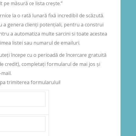
t pe măsură ce lista crește.”
nice la o rată lunară fixă incredibil de scăzută.
 a genera clienți potențiali, pentru a construi
entru a automatiza multe sarcini si toate acestea
rimea listei sau numarul de emailuri.
puteți începe cu o perioadă de încercare gratuită
e credit), completați formularul de mai jos și
-mail.
upa trimiterea formularului!