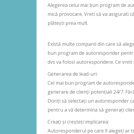
Alegerea celui mai bun program de aut
mică provocare. Vreti să va asigurati că 
plătești prea mult.
Există multe companii din care să alege
bun program de autoresponder pentru 
dvs va folosi autorespondere. Ce vreti s
Generarea de lead-uri:
Cel mai bun program de autoresponder 
generare de clienți potențiali 24/7. Fără
Doriți să selectați un autoresponder c
pentru a vă determina să generați clien
Creați și creșteți implicarea:
Autoresponderul pe care îl alegeți ar tr